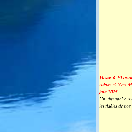
Messe à FLoran
Adam et Yves-M
juin 2015
Un dimanche aut
les fidèles de nos