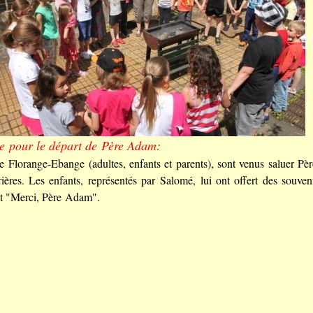
e pour le départ de Père Adam:
e Florange-Ebange (adultes, enfants et parents), sont venus saluer P
rières. Les enfants, représentés par Salomé, lui ont offert des souve
nt "Merci, Père Adam".