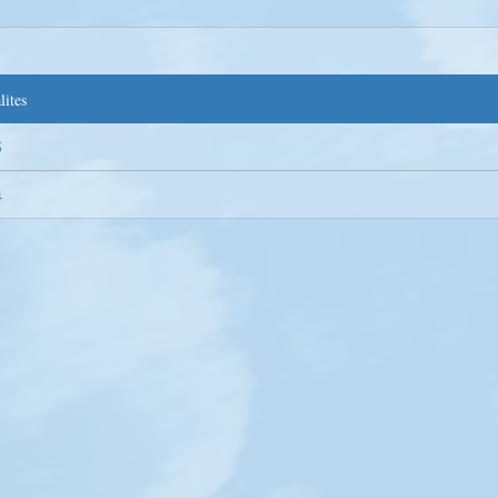
lites
5
4