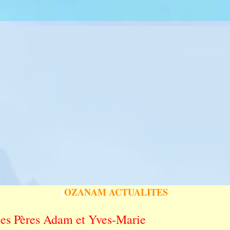
OZANAM ACTUALITES
des Pères Adam et Yves-Marie