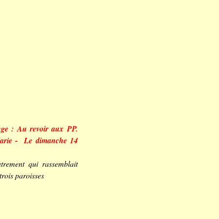
ge : Au re
voir aux PP.
arie - Le dimanche 14
rement qui rassemblait
 trois paroisses