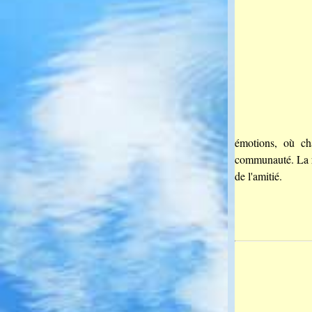
émotions, où ch
communauté. La re
de l'amitié.