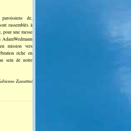
aroissiens de,
ont rassemblés à
e, pour une messe
ères AdamWedmann
en mission vers
ébration riche en
au sein de notre
abienne Zanuttini