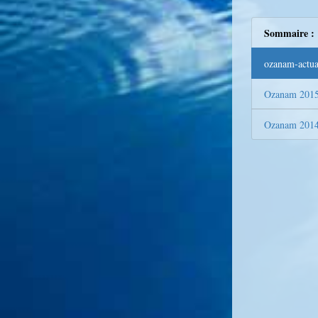
Sommaire :
ozanam-actua
Ozanam 201
Ozanam 201