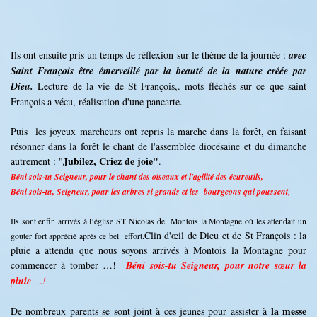
Ils ont ensuite pris un temps de réflexion sur le thème de la journée :
avec
Saint François être émerveillé par la beauté de la nature créée par
Dieu.
Lecture de la vie de St François,. mots fléchés sur ce que saint
François a vécu, réalisation d'une pancarte.
Puis les joyeux marcheurs ont repris la marche dans la forêt, en faisant
résonner dans la forêt le chant de l'assemblée diocésaine et du dimanche
Jubilez, Criez de joie"
autrement : "
.
Béni sois-tu Seigneur, pour le chant des oiseaux et l'agilité des écureuils,
Béni sois-tu, Seigneur, pour les arbres si grands et les bourgeons qui poussent
,
Ils sont enfin arrivés à l’église ST Nicolas de Montois la Montagne où les attendait un
Clin d'œil de Dieu et de St François : la
goûter fort apprécié après ce bel effort.
pluie a attendu que nous soyons arrivés à Montois la Montagne pour
commencer à tomber …!
Béni sois-tu Seigneur, pour notre sœur la
pluie
…!
la messe
De nombreux parents se sont joint à ces jeunes pour assister à