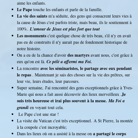
aime les enfants.
Le Pape
touche les enfants et parle de la famille.
La vie des saints
m'a séduite, des gens qui consacrent leurs vies à
la cause de Jésus c'est parfois triste, mais beau, ils le soutiennent à
100%.
L'amour de Jésus est plus fort que tout
Les monuments
c'est quelque chose de très beau, s'il n'y en avait
pas eu de construits il n'y aurait pas de fondement historique de
notre histoire.
des martyrs
On a eu de la chance d'avoir
avant nous, c'est grâce à
eux qu'on est là.
Ce pélé a affermi ma Foi.
avec les séminaristes, le partage avec eux pendant
La rencontre
le repas
. Maintenant je sais des choses sur la vie des prêtres, sur
leur vie, leurs études, leur parcours.
Super semaine, J'ai rencontré des gens exceptionnels grâce à Yves-
Je
Marie qui nous a fait aussi découvrir des lieux merveilleux .
suis très heureuse et irai plus souvent à la messe.
Ma Foi a
grandi
en voyant tout cela.
Le Pape c'est une star !
La visite du Vatican c'est très exceptionnel. A St Pierre, la montée
à la coupole c'est incroyable;
a partagé le corps
Dans les lieux où on a assisté à la messe on