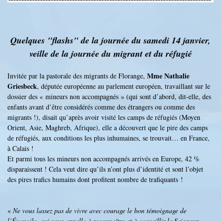
Quelques "flashs" de la journée du samedi 14 janvier,
veille de la journée du migrant et du réfugié
Mme Nathalie
Invitée par la pastorale des migrants de Florange,
Griesbeck
, députée européenne au parlement européen, travaillant sur le
dossier des « mineurs non accompagnés » (qui sont d’abord, dit-elle, des
enfants avant d’être considérés comme des étrangers ou comme des
migrants !), disait qu’après avoir visité les camps de réfugiés (Moyen
Orient, Asie, Maghreb, Afrique), elle a découvert que le pire des camps
de réfugiés, aux conditions les plus inhumaines, se trouvait… en France,
à Calais !
Et parmi tous les mineurs non accompagnés arrivés en Europe, 42 %
disparaissent ! Cela veut dire qu’ils n’ont plus d’identité et sont l’objet
des pires trafics humains dont profitent nombre de trafiquants !
«
Ne vous lassez pas de vivre avec courage le bon témoignage de
l’Évangile, qui vous appelle à reconnaître et à accueillir le Seigneur